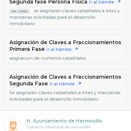
Segunda fase Persona Física
arrow_forward
Ir al trámite
se asignaran claves catastrales a lotes y
EN LÍNEA
manzanas solicitadas para el desarrollo
inmobiliario
Asignación de Claves a Fraccionamientos
Primera Fase
arrow_forward
Ir al trámite
asignacion de numeros catastrales
Asignación de Claves a Fraccionamientos
Segunda Fase
arrow_forward
Ir al trámite
Se asignarán claves catastrales a lotes y manzanas
solicitadas para el desarrollo inmobiliario
H. Ayuntamiento de Hermosillo
Gobierno Municipal de Hermosillo