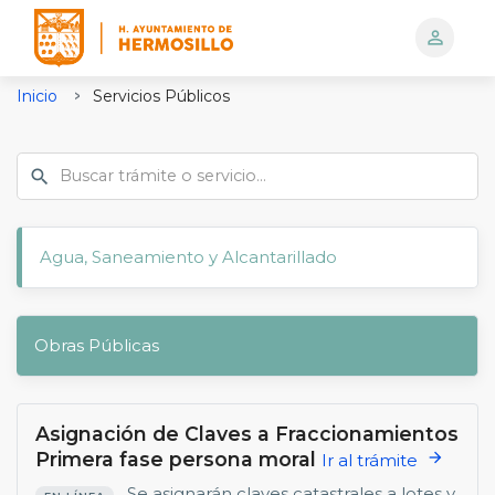
person_outline
Logo
Inicio
Servicios Públicos
Agua, Saneamiento y Alcantarillado
Obras Públicas
Asignación de Claves a Fraccionamientos
Primera fase persona moral
arrow_forward
Ir al trámite
Se asignarán claves catastrales a lotes y